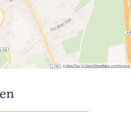
© MapTiler
© OpenStreetMap contributors
nen