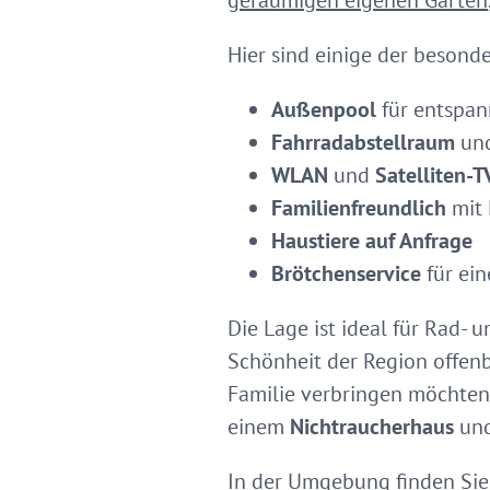
geräumigen eigenen Garten
Hier sind einige der besond
Außenpool
für entspan
Fahrradabstellraum
un
WLAN
und
Satelliten-T
Familienfreundlich
mit 
Haustiere auf Anfrage
Brötchenservice
für ein
Die Lage ist ideal für Rad
Schönheit der Region offenba
Familie verbringen möchte
einem
Nichtraucherhaus
und
In der Umgebung finden Sie 