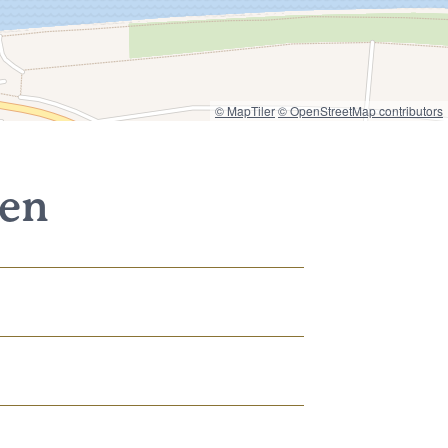
© MapTiler
© OpenStreetMap contributors
nen