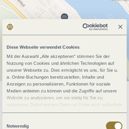
Diese Webseite verwendet Cookies
Mit der Auswahl „Alle akzeptieren“ stimmen Sie der
Nutzung von Cookies und ähnlichen Technologien auf
unserer Webseite zu. Dies ermöglicht es uns, für Sie u.
a. Online-Buchungen bereitzustellen, Inhalte und
Anzeigen zu personalisieren, Funktionen für soziale
Medien anbieten zu können und die Zugriffe auf unsere
Allgemeine Informationen
Website zu analysieren, um sie stetig für Sie zu
optimieren. Dabei werden Daten an Dritte auch außerhalb
der Europäischen Union weitergegeben und dort
Lage
verarbeitet. Diese Einwilligung ist freiwillig und kann
Einwilligungsauswahl
jederzeit widerrufen werden. Mit der Auswahl "Alle
Notwendig