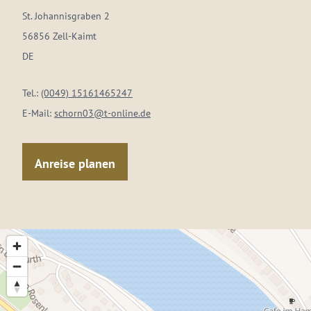
St. Johannisgraben 2
56856 Zell-Kaimt
DE
Tel.:
(0049) 15161465247
E-Mail:
schorn03@t-online.de
Anreise planen