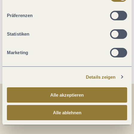
ablehnen" kann es zu Beeinträchtigungen in der Nutzung
Ausstattung Zimmer/Appartement
unserer Webseite kommen.
Präferenzen
Wein und Kulinarik
Statistiken
Einrichtungen Betrieb
Marketing
Weitere Infos
Details zeigen
Alle akzeptieren
Teilen
Teilen
Alle ablehnen
Teilen