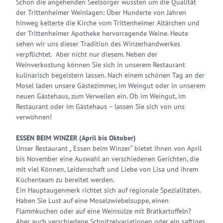
Schon die angehenden Seelsorger wussten um die Qualität
der Trittenheimer Weinlagen: Über Hunderte von Jahren
hinweg kelterte die Kirche vom Trittenheimer Altärchen und
der Trittenheimer Apotheke hervorragende Weine. Heute
sehen wir uns dieser Tradition des Winzerhandwerkes
verpflichtet. Aber nicht nur diesem. Neben der
Weinverkostung können Sie sich in unserem Restaurant
kulinarisch begeistern lassen. Nach einem schönen Tag an der
Mosel laden unsere Gästezimmer, im Weingut oder in unserem
neuen Gästehaus, zum Verweilen ein. Ob im Weingut, im
Restaurant oder im Gästehaus – lassen Sie sich von uns
verwöhnen!
ESSEN BEIM WINZER (April bis Oktober)
Unser Restaurant „ Essen beim Winzer“ bietet ihnen von April
bis November eine Auswahl an verschiedenen Gerichten, die
mit viel Können, Leidenschaft und Liebe von Lisa und ihrem
Küchenteam zu bereitet werden.
Ein Hauptaugenmerk richtet sich auf regionale Spezialitäten.
Haben Sie Lust auf eine Moselzwiebelsuppe, einen
Flammkuchen oder auf eine Weinsülze mit Bratkartoffeln?
Aber auch verschiedene Schnitzelvariationen oder ein saftiges