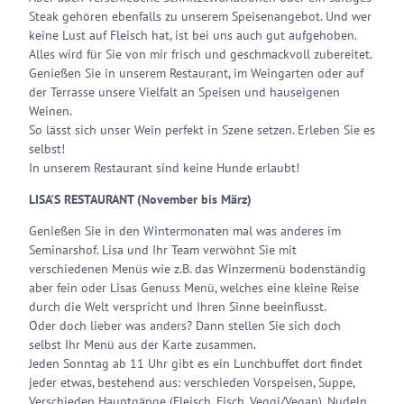
Steak gehören ebenfalls zu unserem Speisenangebot. Und wer
keine Lust auf Fleisch hat, ist bei uns auch gut aufgehoben.
Alles wird für Sie von mir frisch und geschmackvoll zubereitet.
Genießen Sie in unserem Restaurant, im Weingarten oder auf
der Terrasse unsere Vielfalt an Speisen und hauseigenen
Weinen.
So lässt sich unser Wein perfekt in Szene setzen. Erleben Sie es
selbst!
In unserem Restaurant sind keine Hunde erlaubt!
LISA'S RESTAURANT (November bis März)
Genießen Sie in den Wintermonaten mal was anderes im
Seminarshof. Lisa und Ihr Team verwöhnt Sie mit
verschiedenen Menüs wie z.B. das Winzermenü bodenständig
aber fein oder Lisas Genuss Menü, welches eine kleine Reise
durch die Welt verspricht und Ihren Sinne beeinflusst.
Oder doch lieber was anders? Dann stellen Sie sich doch
selbst Ihr Menü aus der Karte zusammen.
Jeden Sonntag ab 11 Uhr gibt es ein Lunchbuffet dort findet
jeder etwas, bestehend aus: verschieden Vorspeisen, Suppe,
Verschieden Hauptgänge (Fleisch, Fisch, Veggi/Vegan), Nudeln