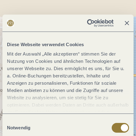
Diese Webseite verwendet Cookies
Mit der Auswahl „Alle akzeptieren“ stimmen Sie der
Nutzung von Cookies und ähnlichen Technologien auf
unserer Webseite zu. Dies ermöglicht es uns, für Sie u.
a. Online-Buchungen bereitzustellen, Inhalte und
Anzeigen zu personalisieren, Funktionen für soziale
Medien anbieten zu können und die Zugriffe auf unsere
Website zu analysieren, um sie stetig für Sie zu
optimieren. Dabei werden Daten an Dritte auch außerhalb
der Europäischen Union weitergegeben und dort
verarbeitet. Diese Einwilligung ist freiwillig und kann
Einwilligungsauswahl
jederzeit widerrufen werden. Mit der Auswahl "Alle
Notwendig
ablehnen" kann es zu Beeinträchtigungen in der Nutzung