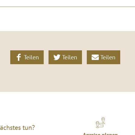
Teilen
Teilen
Teilen
ächstes tun?
Anreise planen