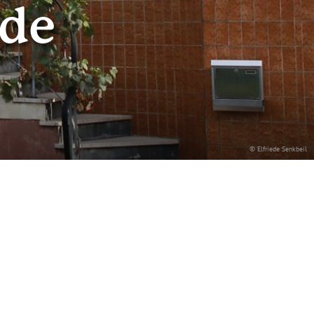
ede
© Elfriede Senkbeil