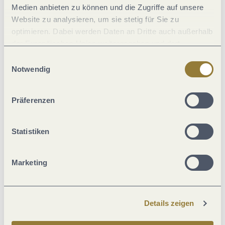
Medien anbieten zu können und die Zugriffe auf unsere
Website zu analysieren, um sie stetig für Sie zu
optimieren. Dabei werden Daten an Dritte auch außerhalb
Einrichtungen Betrieb
der Europäischen Union weitergegeben und dort
verarbeitet. Diese Einwilligung ist freiwillig und kann
Einwilligungsauswahl
Fremdsprachen
jederzeit widerrufen werden. Mit der Auswahl "Alle
Notwendig
ablehnen" kann es zu Beeinträchtigungen in der Nutzung
unserer Webseite kommen.
Eignung
Präferenzen
Ausstattung Zimmer/Appartement
Statistiken
Zahlungsarten
Marketing
Betten & Zimmer
Details zeigen
Lage