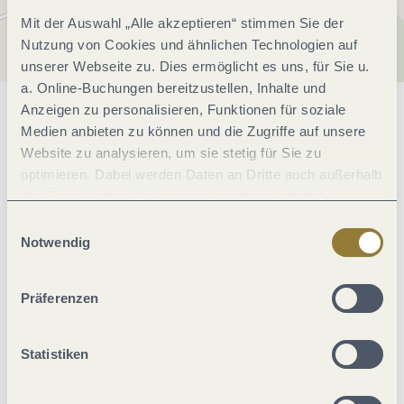
Mit der Auswahl „Alle akzeptieren“ stimmen Sie der
Nutzung von Cookies und ähnlichen Technologien auf
unserer Webseite zu. Dies ermöglicht es uns, für Sie u.
a. Online-Buchungen bereitzustellen, Inhalte und
Anzeigen zu personalisieren, Funktionen für soziale
Allgemeine Informationen
Medien anbieten zu können und die Zugriffe auf unsere
Website zu analysieren, um sie stetig für Sie zu
optimieren. Dabei werden Daten an Dritte auch außerhalb
Einrichtungen Betrieb
der Europäischen Union weitergegeben und dort
verarbeitet. Diese Einwilligung ist freiwillig und kann
Einwilligungsauswahl
jederzeit widerrufen werden. Mit der Auswahl "Alle
Notwendig
Zahlungsarten
ablehnen" kann es zu Beeinträchtigungen in der Nutzung
unserer Webseite kommen.
Präferenzen
Hygiene und Desinfektion
Statistiken
Lage