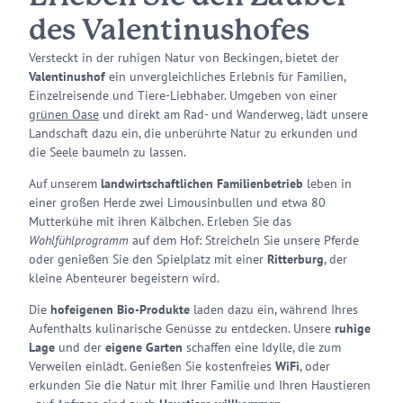
des Valentinushofes
Versteckt in der ruhigen Natur von Beckingen, bietet der
Valentinushof
ein unvergleichliches Erlebnis für Familien,
Einzelreisende und Tiere-Liebhaber. Umgeben von einer
grünen Oase
und direkt am Rad- und Wanderweg, lädt unsere
Landschaft dazu ein, die unberührte Natur zu erkunden und
die Seele baumeln zu lassen.
Auf unserem
landwirtschaftlichen Familienbetrieb
leben in
einer großen Herde zwei Limousinbullen und etwa 80
Mutterkühe mit ihren Kälbchen. Erleben Sie das
Wohlfühlprogramm
auf dem Hof: Streicheln Sie unsere Pferde
oder genießen Sie den Spielplatz mit einer
Ritterburg
, der
kleine Abenteurer begeistern wird.
Die
hofeigenen Bio-Produkte
laden dazu ein, während Ihres
Aufenthalts kulinarische Genüsse zu entdecken. Unsere
ruhige
Lage
und der
eigene Garten
schaffen eine Idylle, die zum
Verweilen einlädt. Genießen Sie kostenfreies
WiFi
, oder
erkunden Sie die Natur mit Ihrer Familie und Ihren Haustieren