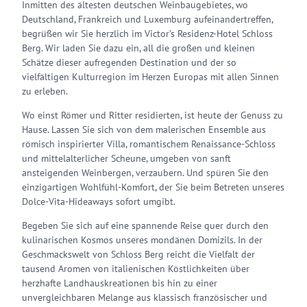
Inmitten des ältesten deutschen Weinbaugebietes, wo
Deutschland, Frankreich und Luxemburg aufeinandertreffen,
begrüßen wir Sie herzlich im Victor’s Residenz-Hotel Schloss
Berg. Wir laden Sie dazu ein, all die großen und kleinen
Schätze dieser aufregenden Destination und der so
vielfältigen Kulturregion im Herzen Europas mit allen Sinnen
zu erleben.
Wo einst Römer und Ritter residierten, ist heute der Genuss zu
Hause. Lassen Sie sich von dem malerischen Ensemble aus
römisch inspirierter Villa, romantischem Renaissance-Schloss
und mittelalterlicher Scheune, umgeben von sanft
ansteigenden Weinbergen, verzaubern. Und spüren Sie den
einzigartigen Wohlfühl-Komfort, der Sie beim Betreten unseres
Dolce-Vita-Hideaways sofort umgibt.
Begeben Sie sich auf eine spannende Reise quer durch den
kulinarischen Kosmos unseres mondänen Domizils. In der
Geschmackswelt von Schloss Berg reicht die Vielfalt der
tausend Aromen von italienischen Köstlichkeiten über
herzhafte Landhauskreationen bis hin zu einer
unvergleichbaren Melange aus klassisch französischer und