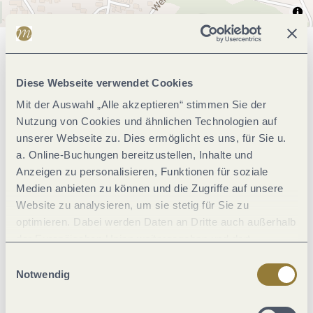
Allgemeine Informationen
Diese Webseite verwendet Cookies
Mit der Auswahl „Alle akzeptieren“ stimmen Sie der
Einrichtungen Betrieb
Nutzung von Cookies und ähnlichen Technologien auf
unserer Webseite zu. Dies ermöglicht es uns, für Sie u.
a. Online-Buchungen bereitzustellen, Inhalte und
Hygiene und Desinfektion
Anzeigen zu personalisieren, Funktionen für soziale
Medien anbieten zu können und die Zugriffe auf unsere
Ausstattung Zimmer/Appartement
Website zu analysieren, um sie stetig für Sie zu
optimieren. Dabei werden Daten an Dritte auch außerhalb
der Europäischen Union weitergegeben und dort
Zahlungsarten
verarbeitet. Diese Einwilligung ist freiwillig und kann
Einwilligungsauswahl
jederzeit widerrufen werden. Mit der Auswahl "Alle
Notwendig
Wellness
ablehnen" kann es zu Beeinträchtigungen in der Nutzung
unserer Webseite kommen.