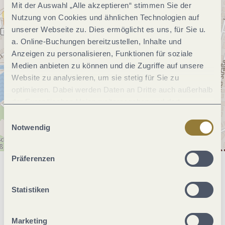
Mit der Auswahl „Alle akzeptieren“ stimmen Sie der
Nutzung von Cookies und ähnlichen Technologien auf
unserer Webseite zu. Dies ermöglicht es uns, für Sie u.
a. Online-Buchungen bereitzustellen, Inhalte und
Anzeigen zu personalisieren, Funktionen für soziale
Medien anbieten zu können und die Zugriffe auf unsere
Website zu analysieren, um sie stetig für Sie zu
optimieren. Dabei werden Daten an Dritte auch außerhalb
der Europäischen Union weitergegeben und dort
verarbeitet. Diese Einwilligung ist freiwillig und kann
Einwilligungsauswahl
jederzeit widerrufen werden. Mit der Auswahl "Alle
Notwendig
ablehnen" kann es zu Beeinträchtigungen in der Nutzung
unserer Webseite kommen.
Präferenzen
Allgemeine Informationen
Statistiken
Eignung
Marketing