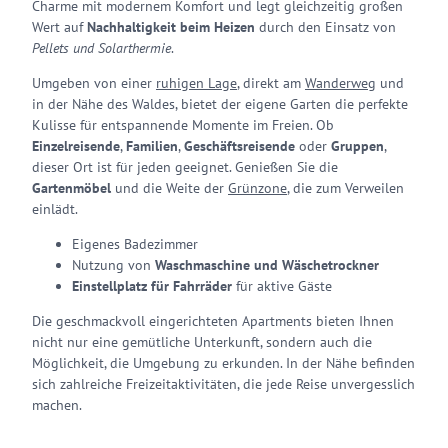
Charme mit modernem Komfort und legt gleichzeitig großen
Wert auf
Nachhaltigkeit beim Heizen
durch den Einsatz von
Pellets und Solarthermie
.
Umgeben von einer
ruhigen Lage
, direkt am
Wanderweg
und
in der Nähe des Waldes, bietet der eigene Garten die perfekte
Kulisse für entspannende Momente im Freien. Ob
Einzelreisende
,
Familien
,
Geschäftsreisende
oder
Gruppen
,
dieser Ort ist für jeden geeignet. Genießen Sie die
Gartenmöbel
und die Weite der
Grünzone
, die zum Verweilen
einlädt.
Eigenes Badezimmer
Nutzung von
Waschmaschine und Wäschetrockner
Einstellplatz für Fahrräder
für aktive Gäste
Die geschmackvoll eingerichteten Apartments bieten Ihnen
nicht nur eine gemütliche Unterkunft, sondern auch die
Möglichkeit, die Umgebung zu erkunden. In der Nähe befinden
sich zahlreiche Freizeitaktivitäten, die jede Reise unvergesslich
machen.