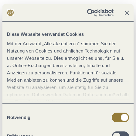
Allgemeine Informationen
Diese Webseite verwendet Cookies
Ausstattung Zimmer/Appartement
Mit der Auswahl „Alle akzeptieren“ stimmen Sie der
Nutzung von Cookies und ähnlichen Technologien auf
Einrichtungen Betrieb
unserer Webseite zu. Dies ermöglicht es uns, für Sie u.
a. Online-Buchungen bereitzustellen, Inhalte und
Anzeigen zu personalisieren, Funktionen für soziale
Eignung
Medien anbieten zu können und die Zugriffe auf unsere
Website zu analysieren, um sie stetig für Sie zu
Verpflegung
optimieren. Dabei werden Daten an Dritte auch außerhalb
der Europäischen Union weitergegeben und dort
verarbeitet. Diese Einwilligung ist freiwillig und kann
Fremdsprachen
Einwilligungsauswahl
jederzeit widerrufen werden. Mit der Auswahl "Alle
Notwendig
ablehnen" kann es zu Beeinträchtigungen in der Nutzung
Lage
unserer Webseite kommen.