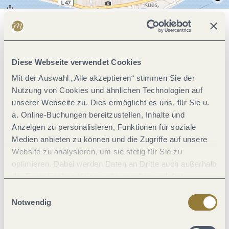
Allgemeine Informationen
Diese Webseite verwendet Cookies
Klassifikationen
Mit der Auswahl „Alle akzeptieren“ stimmen Sie der
Nutzung von Cookies und ähnlichen Technologien auf
unserer Webseite zu. Dies ermöglicht es uns, für Sie u.
Lage
a. Online-Buchungen bereitzustellen, Inhalte und
Anzeigen zu personalisieren, Funktionen für soziale
Verpflegung
Medien anbieten zu können und die Zugriffe auf unsere
Website zu analysieren, um sie stetig für Sie zu
optimieren. Dabei werden Daten an Dritte auch außerhalb
Einrichtungen Betrieb
der Europäischen Union weitergegeben und dort
verarbeitet. Diese Einwilligung ist freiwillig und kann
Einwilligungsauswahl
Zahlungsarten
jederzeit widerrufen werden. Mit der Auswahl "Alle
Notwendig
ablehnen" kann es zu Beeinträchtigungen in der Nutzung
unserer Webseite kommen.
Eignung