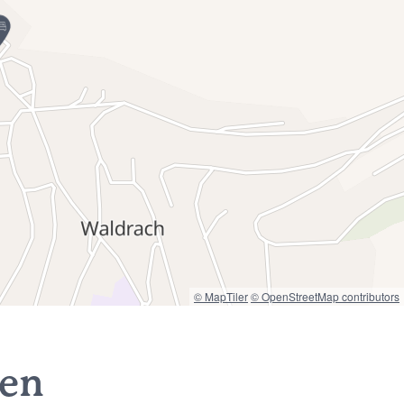
© MapTiler
© OpenStreetMap contributors
nen