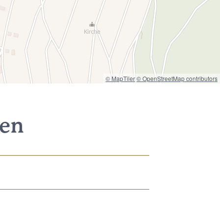
© MapTiler
© OpenStreetMap contributors
nen