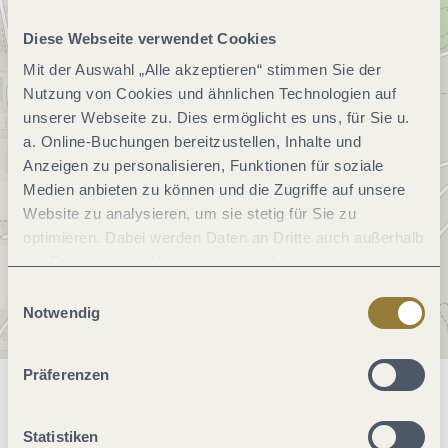
Diese Webseite verwendet Cookies
Mit der Auswahl „Alle akzeptieren“ stimmen Sie der
Nutzung von Cookies und ähnlichen Technologien auf
unserer Webseite zu. Dies ermöglicht es uns, für Sie u.
a. Online-Buchungen bereitzustellen, Inhalte und
Anzeigen zu personalisieren, Funktionen für soziale
Medien anbieten zu können und die Zugriffe auf unsere
Website zu analysieren, um sie stetig für Sie zu
optimieren. Dabei werden Daten an Dritte auch außerhalb
der Europäischen Union weitergegeben und dort
verarbeitet. Diese Einwilligung ist freiwillig und kann
Einwilligungsauswahl
jederzeit widerrufen werden. Mit der Auswahl "Alle
Notwendig
ablehnen" kann es zu Beeinträchtigungen in der Nutzung
unserer Webseite kommen.
Präferenzen
Allgemeine Informationen
Statistiken