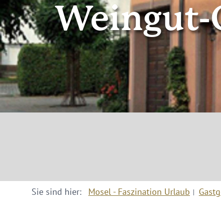
Weingut-G
Sie sind hier:
Mosel - Faszination Urlaub
Gastg