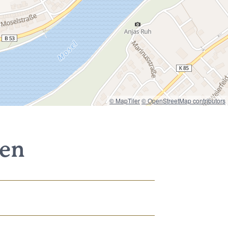
© MapTiler
© OpenStreetMap contributors
nen