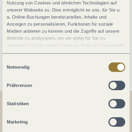
Nutzung von Cookies und ähnlichen Technologien auf
unserer Webseite zu. Dies ermöglicht es uns, für Sie u.
Lage
a. Online-Buchungen bereitzustellen, Inhalte und
Anzeigen zu personalisieren, Funktionen für soziale
Medien anbieten zu können und die Zugriffe auf unsere
Sport / Freizeit
Website zu analysieren, um sie stetig für Sie zu
optimieren. Dabei werden Daten an Dritte auch außerhalb
Eignung
der Europäischen Union weitergegeben und dort
verarbeitet. Diese Einwilligung ist freiwillig und kann
Einwilligungsauswahl
jederzeit widerrufen werden. Mit der Auswahl "Alle
Weitere Infos
Notwendig
ablehnen" kann es zu Beeinträchtigungen in der Nutzung
unserer Webseite kommen.
Präferenzen
Statistiken
Teilen
Teilen
Marketing
Teilen