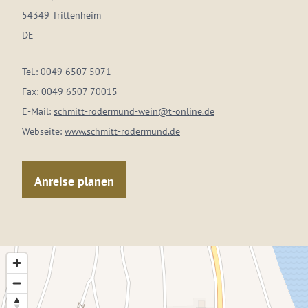
54349 Trittenheim
DE
Tel.:
0049 6507 5071
Fax:
0049 6507 70015
E-Mail:
schmitt-rodermund-wein@t-online.de
Webseite:
www.schmitt-rodermund.de
Anreise planen