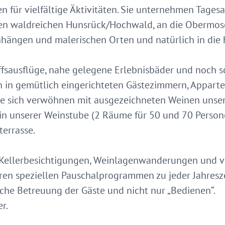
n für vielfältige Äktivitäten. Sie unternehmen Tages
 den waldreichen Hunsrück/Hochwald, an die Obermose
hängen und malerischen Orten und natürlich in die h
fsausflüge, nahe gelegene Erlebnisbäder und noch s
n in gemütlich eingerichteten Gästezimmern, Appart
e sich verwöhnen mit ausgezeichneten Weinen unser
in unserer Weinstube (2 Räume für 50 und 70 Person
errasse.
 Kellerbesichtigungen, Weinlagenwanderungen und v
en speziellen Pauschalprogrammen zu jeder Jahresze
iche Betreuung der Gäste und nicht nur „Bedienen“.
r.