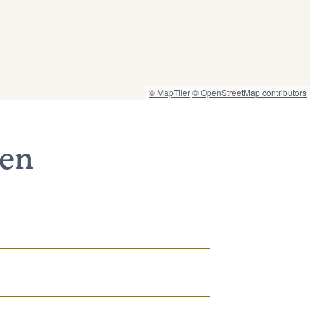
© MapTiler
© OpenStreetMap contributors
nen