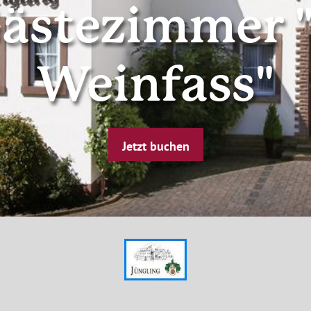
ästezimmer "
Weinfass"
Jetzt buchen