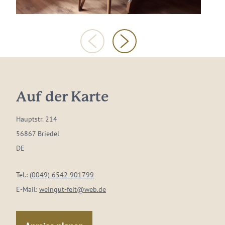
Auf der Karte
Hauptstr. 214
56867 Briedel
DE
Tel.:
(0049) 6542 901799
E-Mail:
weingut-feit@web.de