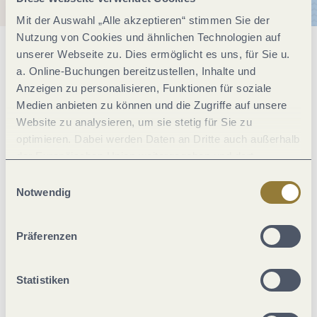
Mit der Auswahl „Alle akzeptieren“ stimmen Sie der
Nutzung von Cookies und ähnlichen Technologien auf
unserer Webseite zu. Dies ermöglicht es uns, für Sie u.
Allgemeine Informationen
a. Online-Buchungen bereitzustellen, Inhalte und
Anzeigen zu personalisieren, Funktionen für soziale
Medien anbieten zu können und die Zugriffe auf unsere
Einrichtungen Betrieb
Website zu analysieren, um sie stetig für Sie zu
optimieren. Dabei werden Daten an Dritte auch außerhalb
der Europäischen Union weitergegeben und dort
Eignung
verarbeitet. Diese Einwilligung ist freiwillig und kann
Einwilligungsauswahl
jederzeit widerrufen werden. Mit der Auswahl "Alle
Notwendig
Zahlungsarten
ablehnen" kann es zu Beeinträchtigungen in der Nutzung
unserer Webseite kommen.
Präferenzen
Wein und Kulinarik
Statistiken
Ausstattung Zimmer/Appartement