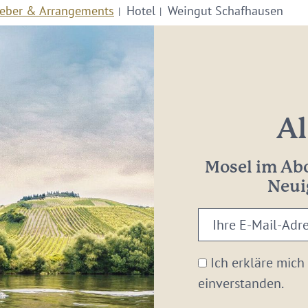
eber & Arrangements
Hotel
Weingut Schafhausen
Al
Mosel im Abo
Neui
Ihre
E-
Mail-
Ich erkläre mich
Adresse:
einverstanden.
*