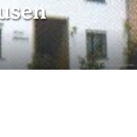
usen
© Saar-Obermosel-Touristik