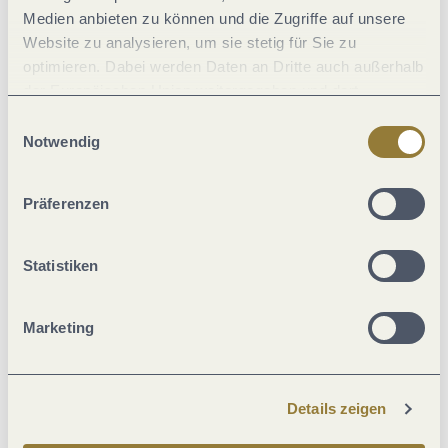
Medien anbieten zu können und die Zugriffe auf unsere
Zahlungsarten
Website zu analysieren, um sie stetig für Sie zu
optimieren. Dabei werden Daten an Dritte auch außerhalb
Einrichtungen Bauernhof
der Europäischen Union weitergegeben und dort
verarbeitet. Diese Einwilligung ist freiwillig und kann
Einwilligungsauswahl
jederzeit widerrufen werden. Mit der Auswahl "Alle
Notwendig
Sonstiges
ablehnen" kann es zu Beeinträchtigungen in der Nutzung
unserer Webseite kommen.
Ausstattung Zimmer/Appartement
Präferenzen
Einrichtungen Betrieb
Statistiken
Sport / Freizeit
Marketing
Verpflegung
Details zeigen
Wein und Kulinarik