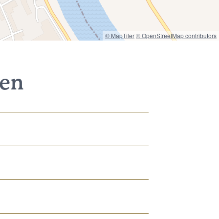
© MapTiler
© OpenStreetMap contributors
nen