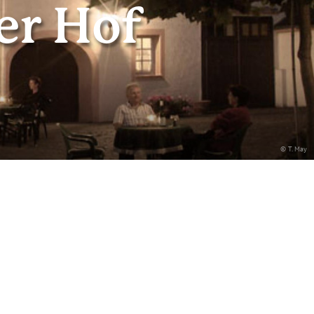
er Hof
© T. May