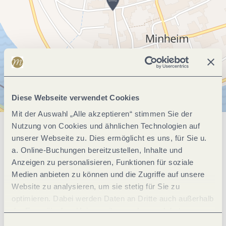
Diese Webseite verwendet Cookies
Mit der Auswahl „Alle akzeptieren“ stimmen Sie der
Nutzung von Cookies und ähnlichen Technologien auf
Allgemeine Informationen
unserer Webseite zu. Dies ermöglicht es uns, für Sie u.
a. Online-Buchungen bereitzustellen, Inhalte und
Anzeigen zu personalisieren, Funktionen für soziale
Medien anbieten zu können und die Zugriffe auf unsere
Einrichtungen Betrieb
Website zu analysieren, um sie stetig für Sie zu
optimieren. Dabei werden Daten an Dritte auch außerhalb
Eignung
der Europäischen Union weitergegeben und dort
verarbeitet. Diese Einwilligung ist freiwillig und kann
Einwilligungsauswahl