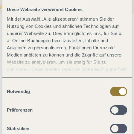
Diese Webseite verwendet Cookies
Mit der Auswahl „Alle akzeptieren“ stimmen Sie der
Nutzung von Cookies und ähnlichen Technologien auf
Allgemeine Informationen
unserer Webseite zu. Dies ermöglicht es uns, für Sie u.
a. Online-Buchungen bereitzustellen, Inhalte und
Anzeigen zu personalisieren, Funktionen für soziale
Einrichtungen Betrieb
Medien anbieten zu können und die Zugriffe auf unsere
Website zu analysieren, um sie stetig für Sie zu
Fremdsprachen
optimieren. Dabei werden Daten an Dritte auch außerhalb
der Europäischen Union weitergegeben und dort
verarbeitet. Diese Einwilligung ist freiwillig und kann
Einwilligungsauswahl
Eignung
jederzeit widerrufen werden. Mit der Auswahl "Alle
Notwendig
ablehnen" kann es zu Beeinträchtigungen in der Nutzung
Wein und Kulinarik
unserer Webseite kommen.
Präferenzen
Ausstattung Zimmer/Appartement
Statistiken