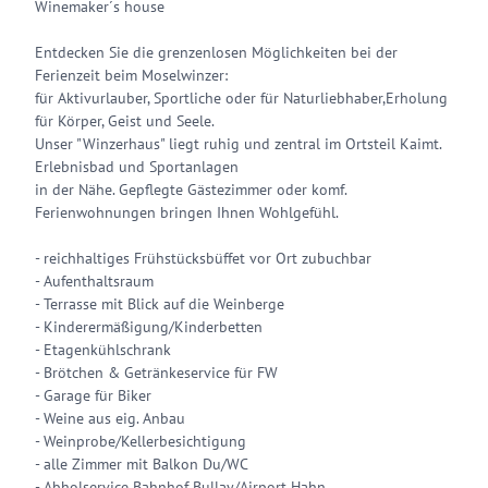
Winemaker´s house
Entdecken Sie die grenzenlosen Möglichkeiten bei der
Ferienzeit beim Moselwinzer:
für Aktivurlauber, Sportliche oder für Naturliebhaber,Erholung
für Körper, Geist und Seele.
Unser "Winzerhaus" liegt ruhig und zentral im Ortsteil Kaimt.
Erlebnisbad und Sportanlagen
in der Nähe. Gepflegte Gästezimmer oder komf.
Ferienwohnungen bringen Ihnen Wohlgefühl.
- reichhaltiges Frühstücksbüffet vor Ort zubuchbar
- Aufenthaltsraum
- Terrasse mit Blick auf die Weinberge
- Kinderermäßigung/Kinderbetten
- Etagenkühlschrank
- Brötchen & Getränkeservice für FW
- Garage für Biker
- Weine aus eig. Anbau
- Weinprobe/Kellerbesichtigung
- alle Zimmer mit Balkon Du/WC
- Abholservice Bahnhof Bullay/Airport Hahn