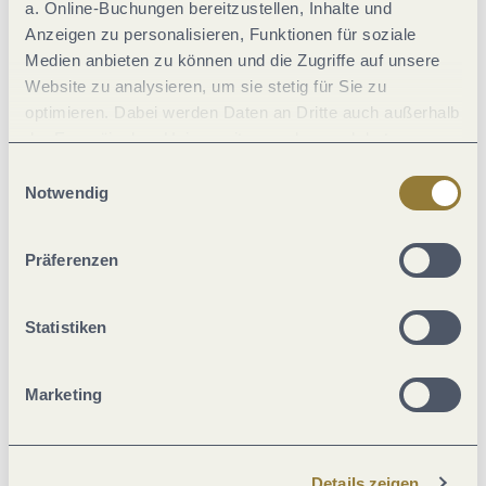
a. Online-Buchungen bereitzustellen, Inhalte und
Anzeigen zu personalisieren, Funktionen für soziale
Einrichtungen Betrieb
Medien anbieten zu können und die Zugriffe auf unsere
Website zu analysieren, um sie stetig für Sie zu
Fremdsprachen
optimieren. Dabei werden Daten an Dritte auch außerhalb
der Europäischen Union weitergegeben und dort
verarbeitet. Diese Einwilligung ist freiwillig und kann
Eignung
Einwilligungsauswahl
jederzeit widerrufen werden. Mit der Auswahl "Alle
Notwendig
ablehnen" kann es zu Beeinträchtigungen in der Nutzung
Ausstattung Zimmer/Appartement
unserer Webseite kommen.
Präferenzen
Verpflegung
Statistiken
Sonstiges
Marketing
Sport / Freizeit
Details zeigen