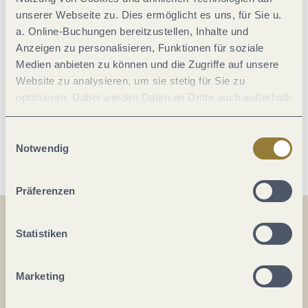
unserer Webseite zu. Dies ermöglicht es uns, für Sie u.
Divers
a. Online-Buchungen bereitzustellen, Inhalte und
Anzeigen zu personalisieren, Funktionen für soziale
Zahlungsarten
Medien anbieten zu können und die Zugriffe auf unsere
Website zu analysieren, um sie stetig für Sie zu
optimieren. Dabei werden Daten an Dritte auch außerhalb
Lage
der Europäischen Union weitergegeben und dort
verarbeitet. Diese Einwilligung ist freiwillig und kann
Einwilligungsauswahl
Weitere Infos
jederzeit widerrufen werden. Mit der Auswahl "Alle
Notwendig
ablehnen" kann es zu Beeinträchtigungen in der Nutzung
unserer Webseite kommen.
Präferenzen
Teilen
Teilen
Statistiken
Teilen
Marketing