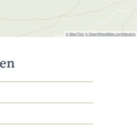
© MapTiler
© OpenStreetMap contributors
nen