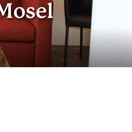
Mosel
© Ulrich Ströher