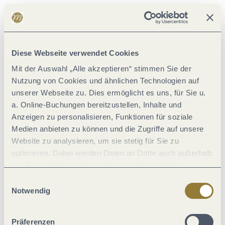
Zahlungsarten
Diese Webseite verwendet Cookies
Eignung
Mit der Auswahl „Alle akzeptieren“ stimmen Sie der
Nutzung von Cookies und ähnlichen Technologien auf
Einrichtungen Betrieb
unserer Webseite zu. Dies ermöglicht es uns, für Sie u.
a. Online-Buchungen bereitzustellen, Inhalte und
Verpflegung
Anzeigen zu personalisieren, Funktionen für soziale
Medien anbieten zu können und die Zugriffe auf unsere
Website zu analysieren, um sie stetig für Sie zu
Fremdsprachen
optimieren. Dabei werden Daten an Dritte auch außerhalb
der Europäischen Union weitergegeben und dort
Lage
verarbeitet. Diese Einwilligung ist freiwillig und kann
Einwilligungsauswahl
jederzeit widerrufen werden. Mit der Auswahl "Alle
Notwendig
ablehnen" kann es zu Beeinträchtigungen in der Nutzung
Sport / Freizeit
unserer Webseite kommen.
Präferenzen