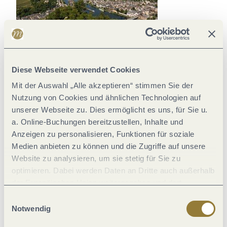
17.02.2026
Moselregion Traben-Trarbach - Kröv
Diese Webseite verwendet Cookies
Saisonauftakt zu Ostern
Mit der Auswahl „Alle akzeptieren“ stimmen Sie der
Nutzung von Cookies und ähnlichen Technologien auf
rund um den Alten
unserer Webseite zu. Dies ermöglicht es uns, für Sie u.
Stadtturm in Traben-
a. Online-Buchungen bereitzustellen, Inhalte und
Anzeigen zu personalisieren, Funktionen für soziale
Trarbach
Medien anbieten zu können und die Zugriffe auf unsere
Website zu analysieren, um sie stetig für Sie zu
Traben-Trarbach eröffnet zu Ostern die neue Saison mit einem
vielseitigen Veranstaltungs- und Freizeitangebot rund um…
optimieren. Dabei werden Daten an Dritte auch außerhalb
der Europäischen Union weitergegeben und dort
Artikel ansehen
verarbeitet. Diese Einwilligung ist freiwillig und kann
Einwilligungsauswahl
jederzeit widerrufen werden. Mit der Auswahl "Alle
Notwendig
ablehnen" kann es zu Beeinträchtigungen in der Nutzung