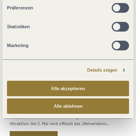
unserer Webseite kommen.
Präferenzen
Statistiken
Marketing
Details zeigen
17.02.2026
Tourist-Information Kröv
Digitales Weinerlebnis in
Alle akzeptieren
Kröv: Neuer Weinlehrpfad
eröffnet am 2. Mai 2026
Alle ablehnen
Kröv erweitert sein touristisches Angebot um eine innovative
Attraktion: Am 2. Mai wird offiziell das „Weinerlebnis…