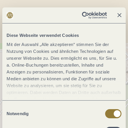
Anreise planen
Diese Webseite verwendet Cookies
Mit der Auswahl „Alle akzeptieren“ stimmen Sie der
Nutzung von Cookies und ähnlichen Technologien auf
unserer Webseite zu. Dies ermöglicht es uns, für Sie u.
a. Online-Buchungen bereitzustellen, Inhalte und
Anzeigen zu personalisieren, Funktionen für soziale
Medien anbieten zu können und die Zugriffe auf unsere
Website zu analysieren, um sie stetig für Sie zu
optimieren. Dabei werden Daten an Dritte auch außerhalb
der Europäischen Union weitergegeben und dort
verarbeitet. Diese Einwilligung ist freiwillig und kann
Einwilligungsauswahl
jederzeit widerrufen werden. Mit der Auswahl "Alle
Notwendig
ablehnen" kann es zu Beeinträchtigungen in der Nutzung
unserer Webseite kommen.