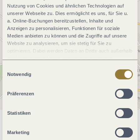
Nutzung von Cookies und ähnlichen Technologien auf
unserer Webseite zu. Dies ermöglicht es uns, für Sie u.
a. Online-Buchungen bereitzustellen, Inhalte und
Anzeigen zu personalisieren, Funktionen für soziale
Medien anbieten zu können und die Zugriffe auf unsere
Website zu analysieren, um sie stetig für Sie zu
optimieren. Dabei werden Daten an Dritte auch außerhalb
der Europäischen Union weitergegeben und dort
verarbeitet. Diese Einwilligung ist freiwillig und kann
Einwilligungsauswahl
jederzeit widerrufen werden. Mit der Auswahl "Alle
Notwendig
ablehnen" kann es zu Beeinträchtigungen in der Nutzung
unserer Webseite kommen.
Präferenzen
Statistiken
Allgemeine Informationen
Marketing