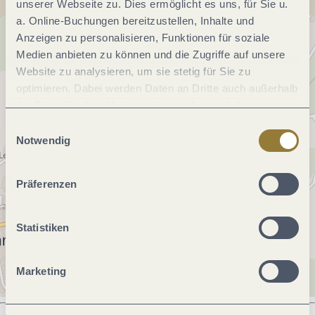
unserer Webseite zu. Dies ermöglicht es uns, für Sie u.
a. Online-Buchungen bereitzustellen, Inhalte und
Anzeigen zu personalisieren, Funktionen für soziale
Medien anbieten zu können und die Zugriffe auf unsere
Website zu analysieren, um sie stetig für Sie zu
optimieren. Dabei werden Daten an Dritte auch außerhalb
der Europäischen Union weitergegeben und dort
verarbeitet. Diese Einwilligung ist freiwillig und kann
Einwilligungsauswahl
jederzeit widerrufen werden. Mit der Auswahl "Alle
Notwendig
ablehnen" kann es zu Beeinträchtigungen in der Nutzung
unserer Webseite kommen.
Präferenzen
Statistiken
Marketing