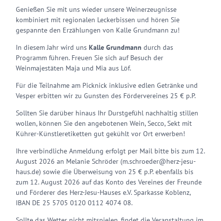
Genießen Sie mit uns wieder unsere Weinerzeugnisse
kombiniert mit regionalen Leckerbissen und hören Sie
gespannte den Erzählungen von Kalle Grundmann zu!
In diesem Jahr wird uns
Kalle Grundmann
durch das
Programm führen. Freuen Sie sich auf Besuch der
Weinmajestäten Maja und Mia aus Löf.
Für die Teilnahme am Picknick inklusive edlen Getränke und
Vesper erbitten wir zu Gunsten des Fördervereines 25 € p.P.
Sollten Sie darüber hinaus Ihr Durstgefühl nachhaltig stillen
wollen, können Sie den angebotenen Wein, Secco, Sekt mit
Kührer-Künstleretiketten gut gekühlt vor Ort erwerben!
Ihre verbindliche Anmeldung erfolgt per Mail bitte bis zum 12.
August 2026 an Melanie Schröder (m.schroeder@herz-jesu-
haus.de) sowie die Überweisung von 25 € p.P. ebenfalls bis
zum 12. August 2026 auf das Konto des Vereines der Freunde
und Förderer des Herz-Jesu-Hauses e.V. Sparkasse Koblenz,
IBAN DE 25 5705 0120 0112 4074 08.
Sollte das Wetter nicht mitspielen, findet die Veranstaltung im