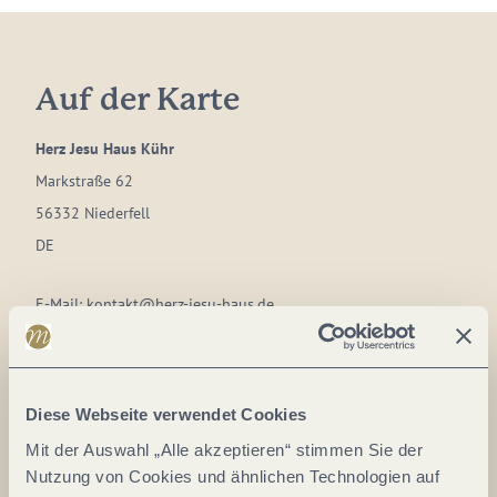
Auf der Karte
Herz Jesu Haus Kühr
Markstraße 62
56332 Niederfell
DE
E-Mail:
kontakt@herz-jesu-haus.de
Webseite:
www.herz-jesu-haus.de
Anreise planen
Diese Webseite verwendet Cookies
Mit der Auswahl „Alle akzeptieren“ stimmen Sie der
Nutzung von Cookies und ähnlichen Technologien auf