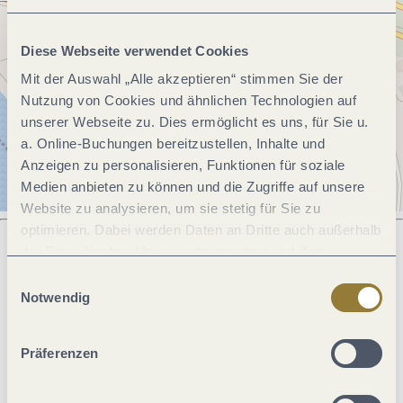
Diese Webseite verwendet Cookies
Mit der Auswahl „Alle akzeptieren“ stimmen Sie der
Nutzung von Cookies und ähnlichen Technologien auf
unserer Webseite zu. Dies ermöglicht es uns, für Sie u.
a. Online-Buchungen bereitzustellen, Inhalte und
Anzeigen zu personalisieren, Funktionen für soziale
Medien anbieten zu können und die Zugriffe auf unsere
Website zu analysieren, um sie stetig für Sie zu
optimieren. Dabei werden Daten an Dritte auch außerhalb
der Europäischen Union weitergegeben und dort
verarbeitet. Diese Einwilligung ist freiwillig und kann
Einwilligungsauswahl
Was möchtest du als nächstes tun?
jederzeit widerrufen werden. Mit der Auswahl "Alle
Notwendig
ablehnen" kann es zu Beeinträchtigungen in der Nutzung
unserer Webseite kommen.
Präferenzen
Anreise planen
PDF erzeugen