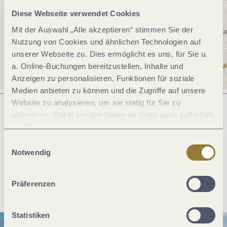
Diese Webseite verwendet Cookies
Mit der Auswahl „Alle akzeptieren“ stimmen Sie der
Nutzung von Cookies und ähnlichen Technologien auf
unserer Webseite zu. Dies ermöglicht es uns, für Sie u.
a. Online-Buchungen bereitzustellen, Inhalte und
Anzeigen zu personalisieren, Funktionen für soziale
Medien anbieten zu können und die Zugriffe auf unsere
Website zu analysieren, um sie stetig für Sie zu
optimieren. Dabei werden Daten an Dritte auch außerhalb
der Europäischen Union weitergegeben und dort
Was möchtest du als nächstes tun?
verarbeitet. Diese Einwilligung ist freiwillig und kann
Einwilligungsauswahl
jederzeit widerrufen werden. Mit der Auswahl "Alle
Notwendig
ablehnen" kann es zu Beeinträchtigungen in der Nutzung
unserer Webseite kommen.
Anreise planen
PDF erzeugen
Präferenzen
Statistiken