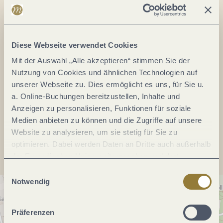
56856 Zell-Barl
DE
Diese Webseite verwendet Cookies
Tel.:
(0049) 6542 96960
Mit der Auswahl „Alle akzeptieren“ stimmen Sie der
Fax:
(0049) 6542 969646
Nutzung von Cookies und ähnlichen Technologien auf
E-Mail:
info@zellmosel.de
unserer Webseite zu. Dies ermöglicht es uns, für Sie u.
Webseite:
www.zell-mosel.com
a. Online-Buchungen bereitzustellen, Inhalte und
Anzeigen zu personalisieren, Funktionen für soziale
Medien anbieten zu können und die Zugriffe auf unsere
Anreise planen
Website zu analysieren, um sie stetig für Sie zu
optimieren. Dabei werden Daten an Dritte auch außerhalb
der Europäischen Union weitergegeben und dort
verarbeitet. Diese Einwilligung ist freiwillig und kann
Einwilligungsauswahl
jederzeit widerrufen werden. Mit der Auswahl "Alle
Notwendig
ablehnen" kann es zu Beeinträchtigungen in der Nutzung
unserer Webseite kommen.
Präferenzen