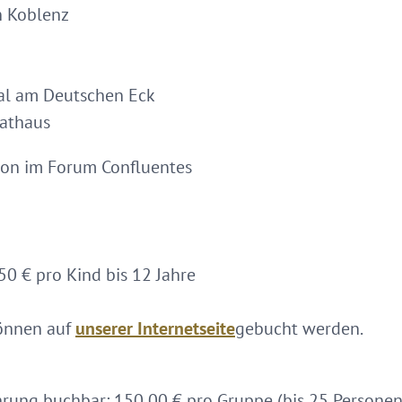
n Koblenz
al am Deutschen Eck
athaus
tion im Forum Confluentes
50 € pro Kind bis 12 Jahre
können auf
unserer Internetseite
gebucht werden.
rung buchbar: 150,00 € pro Gruppe (bis 25 Personen)