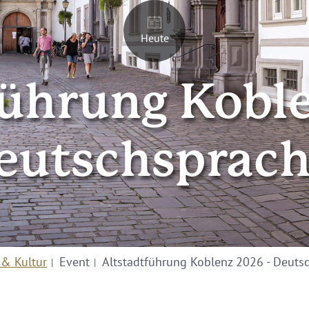
Heute
führung Koble
eutschsprach
 & Kultur
Event
Altstadtführung Koblenz 2026 - Deuts