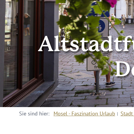
Altstadt
D
Sie sind hier:
Mosel - Faszination Urlaub
Stadt