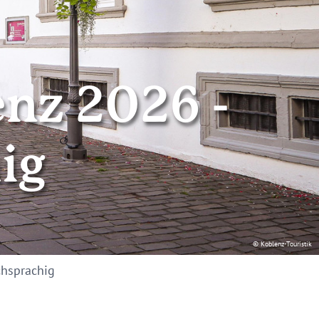
nz 2026 -
ig
© Koblenz-Touristik
chsprachig