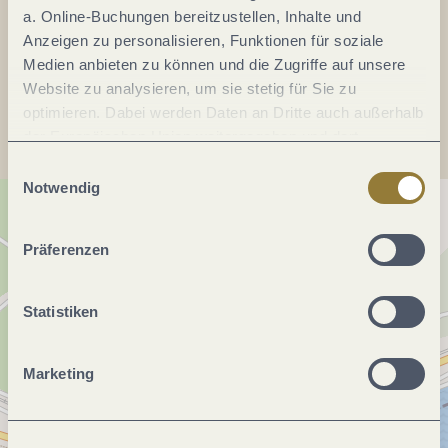
Webseite:
www.weingut-wuertzberg.de
a. Online-Buchungen bereitzustellen, Inhalte und
Anzeigen zu personalisieren, Funktionen für soziale
Medien anbieten zu können und die Zugriffe auf unsere
Anreise planen
Website zu analysieren, um sie stetig für Sie zu
optimieren. Dabei werden Daten an Dritte auch außerhalb
der Europäischen Union weitergegeben und dort
verarbeitet. Diese Einwilligung ist freiwillig und kann
Einwilligungsauswahl
jederzeit widerrufen werden. Mit der Auswahl "Alle
Notwendig
ablehnen" kann es zu Beeinträchtigungen in der Nutzung
unserer Webseite kommen.
Präferenzen
Statistiken
Marketing