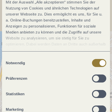
Mit der Auswahl „Alle akzeptieren“ stimmen Sie der
Anreise planen
Nutzung von Cookies und ähnlichen Technologien auf
unserer Webseite zu. Dies ermöglicht es uns, für Sie u.
a. Online-Buchungen bereitzustellen, Inhalte und
Anzeigen zu personalisieren, Funktionen für soziale
Medien anbieten zu können und die Zugriffe auf unsere
Website zu analysieren, um sie stetig für Sie zu
optimieren. Dabei werden Daten an Dritte auch außerhalb
der Europäischen Union weitergegeben und dort
verarbeitet. Diese Einwilligung ist freiwillig und kann
Einwilligungsauswahl
jederzeit widerrufen werden. Mit der Auswahl "Alle
Notwendig
ablehnen" kann es zu Beeinträchtigungen in der Nutzung
unserer Webseite kommen.
Präferenzen
Statistiken
Marketing