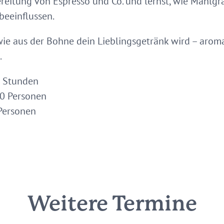
ereitung von Espresso und Co. und lernst, wie Mahl
eeinflussen.
ie aus der Bohne dein Lieblingsgetränk wird – arom
.
5 Stunden
0 Personen
Personen
Weitere Termine