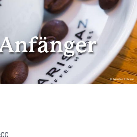
 Anfänger
© baristaz Koblenz
:00