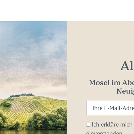
Al
Mosel im Abo
Neui
Ihre
E-
Mail-
Ich erkläre mich
Adresse:
einverstanden.