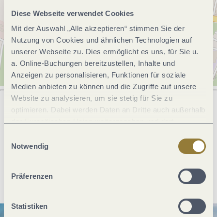
Diese Webseite verwendet Cookies
Mit der Auswahl „Alle akzeptieren“ stimmen Sie der
Nutzung von Cookies und ähnlichen Technologien auf
unserer Webseite zu. Dies ermöglicht es uns, für Sie u.
a. Online-Buchungen bereitzustellen, Inhalte und
Anzeigen zu personalisieren, Funktionen für soziale
Medien anbieten zu können und die Zugriffe auf unsere
Website zu analysieren, um sie stetig für Sie zu
optimieren. Dabei werden Daten an Dritte auch außerhalb
der Europäischen Union weitergegeben und dort
Was möchtest du als nächstes tun?
verarbeitet. Diese Einwilligung ist freiwillig und kann
Einwilligungsauswahl
jederzeit widerrufen werden. Mit der Auswahl "Alle
Notwendig
ablehnen" kann es zu Beeinträchtigungen in der Nutzung
unserer Webseite kommen.
Anreise planen
PDF erzeugen
Präferenzen
Statistiken