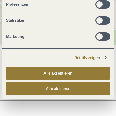
unserer Webseite kommen.
Präferenzen
Statistiken
Marketing
Allgemeine Informationen
Details zeigen
Alle akzeptieren
Preisinformationen
Alle ablehnen