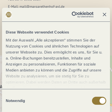
E-Mail:
mail@margarethenhof-ayl.de
Webseite:
www.margarethenhof-ayl.de
Anreise planen
Diese Webseite verwendet Cookies
Mit der Auswahl „Alle akzeptieren“ stimmen Sie der
Nutzung von Cookies und ähnlichen Technologien auf
unserer Webseite zu. Dies ermöglicht es uns, für Sie u.
a. Online-Buchungen bereitzustellen, Inhalte und
Anzeigen zu personalisieren, Funktionen für soziale
Medien anbieten zu können und die Zugriffe auf unsere
Website zu analysieren, um sie stetig für Sie zu
optimieren. Dabei werden Daten an Dritte auch außerhalb
der Europäischen Union weitergegeben und dort
verarbeitet. Diese Einwilligung ist freiwillig und kann
Einwilligungsauswahl
jederzeit widerrufen werden. Mit der Auswahl "Alle
Notwendig
ablehnen" kann es zu Beeinträchtigungen in der Nutzung