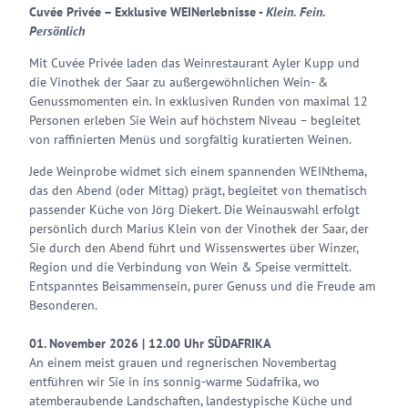
Cuvée Privée – Exklusive WEINerlebnisse -
Klein. Fein.
Persönlich
Mit Cuvée Privée laden das Weinrestaurant Ayler Kupp und
die Vinothek der Saar zu außergewöhnlichen Wein- &
Genussmomenten ein. In exklusiven Runden von maximal 12
Personen erleben Sie Wein auf höchstem Niveau – begleitet
von raffinierten Menüs und sorgfältig kuratierten Weinen.
Jede Weinprobe widmet sich einem spannenden WEINthema,
das den Abend (oder Mittag) prägt, begleitet von thematisch
passender Küche von Jörg Diekert. Die Weinauswahl erfolgt
persönlich durch Marius Klein von der Vinothek der Saar, der
Sie durch den Abend führt und Wissenswertes über Winzer,
Region und die Verbindung von Wein & Speise vermittelt.
Entspanntes Beisammensein, purer Genuss und die Freude am
Besonderen.
01. November 2026 | 12.00 Uhr
SÜDAFRIKA
An einem meist grauen und regnerischen Novembertag
entführen wir Sie in ins sonnig-warme Südafrika, wo
atemberaubende Landschaften, landestypische Küche und