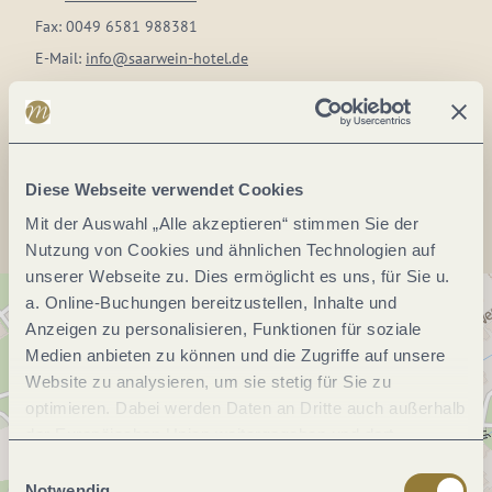
Fax:
0049 6581 988381
E-Mail:
info@saarwein-hotel.de
Webseite:
www.saarwein-hotel.de
Anreise planen
Diese Webseite verwendet Cookies
Mit der Auswahl „Alle akzeptieren“ stimmen Sie der
Nutzung von Cookies und ähnlichen Technologien auf
unserer Webseite zu. Dies ermöglicht es uns, für Sie u.
a. Online-Buchungen bereitzustellen, Inhalte und
Anzeigen zu personalisieren, Funktionen für soziale
Medien anbieten zu können und die Zugriffe auf unsere
Website zu analysieren, um sie stetig für Sie zu
optimieren. Dabei werden Daten an Dritte auch außerhalb
der Europäischen Union weitergegeben und dort
verarbeitet. Diese Einwilligung ist freiwillig und kann
Einwilligungsauswahl
jederzeit widerrufen werden. Mit der Auswahl "Alle
Notwendig