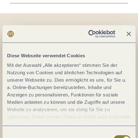
Auf der Karte
Burg Landshut
Diese Webseite verwendet Cookies
Am Burgberg 1
Mit der Auswahl „Alle akzeptieren“ stimmen Sie der
54470 Bernkastel-Kues
Nutzung von Cookies und ähnlichen Technologien auf
DE
unserer Webseite zu. Dies ermöglicht es uns, für Sie u.
a. Online-Buchungen bereitzustellen, Inhalte und
Tel.:
(0049) 6531 500190
Anzeigen zu personalisieren, Funktionen für soziale
Medien anbieten zu können und die Zugriffe auf unsere
E-Mail:
info@bernkastel.de
Website zu analysieren, um sie stetig für Sie zu
Webseite:
www.bernkastel.de
optimieren. Dabei werden Daten an Dritte auch außerhalb
der Europäischen Union weitergegeben und dort
verarbeitet. Diese Einwilligung ist freiwillig und kann
Anreise planen
Einwilligungsauswahl