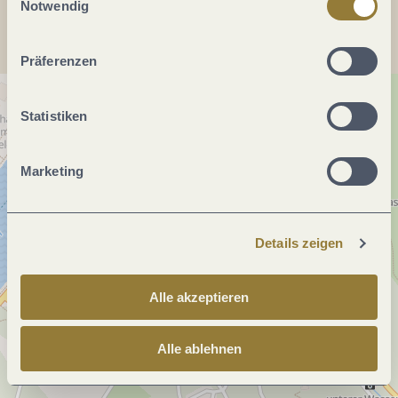
jederzeit widerrufen werden. Mit der Auswahl "Alle
Notwendig
ablehnen" kann es zu Beeinträchtigungen in der Nutzung
unserer Webseite kommen.
Präferenzen
Statistiken
Marketing
Details zeigen
Alle akzeptieren
Alle ablehnen