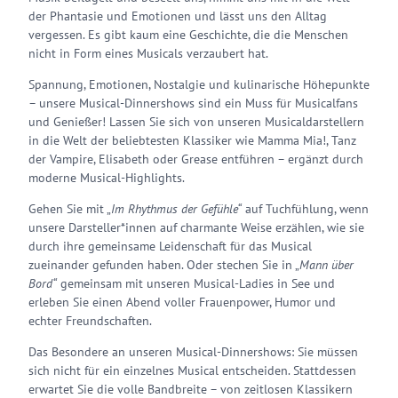
der Phantasie und Emotionen und lässt uns den Alltag
vergessen. Es gibt kaum eine Geschichte, die die Menschen
nicht in Form eines Musicals verzaubert hat.
Spannung, Emotionen, Nostalgie und kulinarische Höhepunkte
– unsere Musical-Dinnershows sind ein Muss für Musicalfans
und Genießer! Lassen Sie sich von unseren Musicaldarstellern
in die Welt der beliebtesten Klassiker wie Mamma Mia!, Tanz
der Vampire, Elisabeth oder Grease entführen – ergänzt durch
moderne Musical-Highlights.
Gehen Sie mit „
Im Rhythmus der Gefühle“
auf Tuchfühlung, wenn
unsere Darsteller*innen auf charmante Weise erzählen, wie sie
durch ihre gemeinsame Leidenschaft für das Musical
zueinander gefunden haben. Oder stechen Sie in „
Mann über
Bord“
gemeinsam mit unseren Musical-Ladies in See und
erleben Sie einen Abend voller Frauenpower, Humor und
echter Freundschaften.
Das Besondere an unseren Musical-Dinnershows: Sie müssen
sich nicht für ein einzelnes Musical entscheiden. Stattdessen
erwartet Sie die volle Bandbreite – von zeitlosen Klassikern