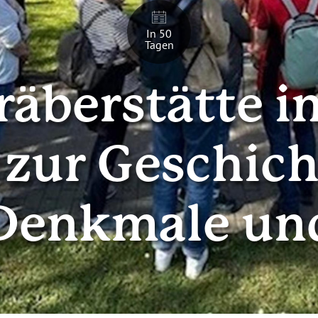
In 50
Tagen
räberstätte i
zur Geschich
Denkmale un