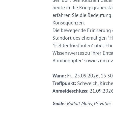
den dort befindlichen Geden
heute in die Kriegsgräbers
erfahren Sie die Bedeutung 
Konsequenzen.
Die bewegende Erinnerung e
Standort des ehemaligen "H
"Heldenfriedhöfen" über Ehr
Wissenswertes zu ihrer Ents
Bombenopfer" sowie zum ew
Wann:
Fr., 25.09.2026, 15:30
Treffpunkt:
Schweich, Kirche
Anmeldeschluss:
21.09.202
Guide:
Rudolf Maus, Privatie