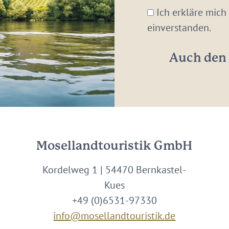
Mail-
Ich erkläre mich
Adresse:
einverstanden.
*
Auch den 
Mosellandtouristik GmbH
Kordelweg 1 | 54470 Bernkastel-
Kues
+49 (0)6531-97330
info@mosellandtouristik.de