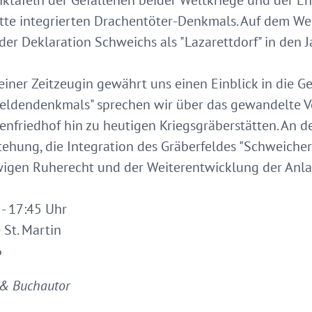
ktafeln der Gefallenen beider Weltkriege und der E
tätte integrierten Drachentöter-Denkmals. Auf dem 
der Deklaration Schweichs als "Lazarettdorf" in den
iner Zeitzeugin gewährt uns einen Einblick in die G
eldendenkmals" sprechen wir über das gewandelte Ve
enfriedhof hin zu heutigen Kriegsgräberstätten. An de
tehung, die Integration des Gräberfeldes "Schweiche
igen Ruherecht und der Weiterentwicklung der Anla
 - 17:45 Uhr
 St. Martin
6
r & Buchautor