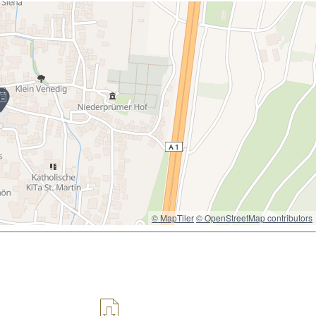
© MapTiler
© OpenStreetMap contributors