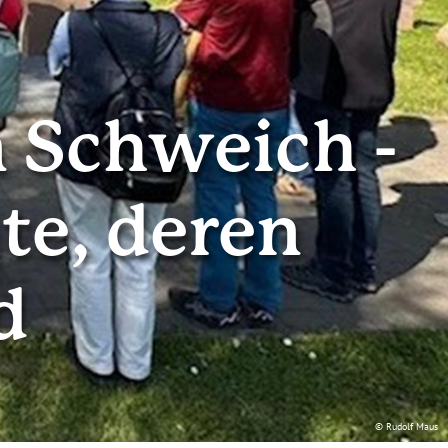
n Schweich -
te, deren
d
© Rudolf Maus