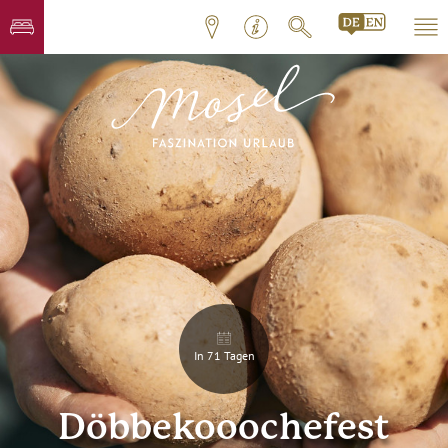
In 71 Tagen
Döbbekooochefest