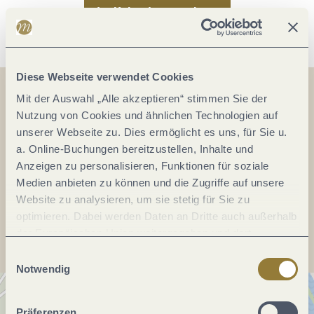
Im Kalender speichern
Diese Webseite verwendet Cookies
Mit der Auswahl „Alle akzeptieren“ stimmen Sie der
Nutzung von Cookies und ähnlichen Technologien auf
Auf der Karte
unserer Webseite zu. Dies ermöglicht es uns, für Sie u.
a. Online-Buchungen bereitzustellen, Inhalte und
Anzeigen zu personalisieren, Funktionen für soziale
Medien anbieten zu können und die Zugriffe auf unsere
Website zu analysieren, um sie stetig für Sie zu
Anreise planen
optimieren. Dabei werden Daten an Dritte auch außerhalb
der Europäischen Union weitergegeben und dort
verarbeitet. Diese Einwilligung ist freiwillig und kann
Einwilligungsauswahl
jederzeit widerrufen werden. Mit der Auswahl "Alle
Notwendig
ablehnen" kann es zu Beeinträchtigungen in der Nutzung
unserer Webseite kommen.
Präferenzen