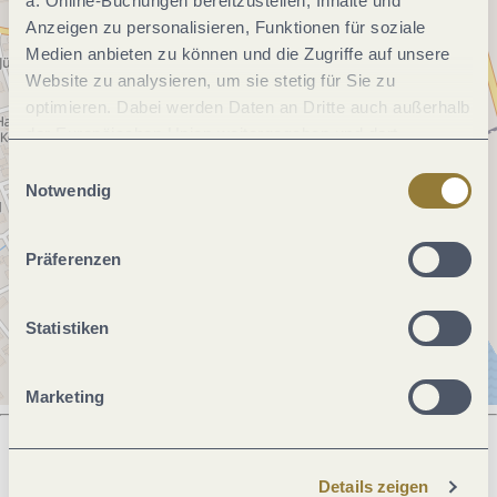
a. Online-Buchungen bereitzustellen, Inhalte und
Anzeigen zu personalisieren, Funktionen für soziale
Medien anbieten zu können und die Zugriffe auf unsere
Website zu analysieren, um sie stetig für Sie zu
optimieren. Dabei werden Daten an Dritte auch außerhalb
der Europäischen Union weitergegeben und dort
verarbeitet. Diese Einwilligung ist freiwillig und kann
Einwilligungsauswahl
jederzeit widerrufen werden. Mit der Auswahl "Alle
Notwendig
ablehnen" kann es zu Beeinträchtigungen in der Nutzung
unserer Webseite kommen.
Präferenzen
Statistiken
Marketing
Details zeigen
Was möchtest du als nächstes tun?