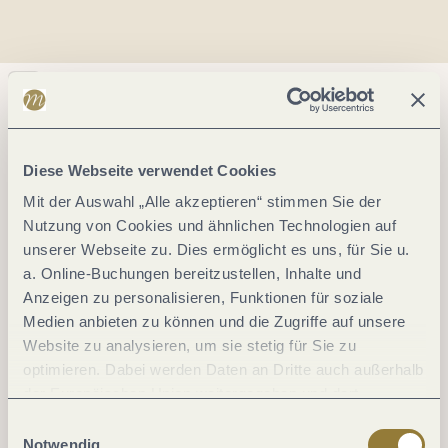
Diese Webseite verwendet Cookies
Mit der Auswahl „Alle akzeptieren“ stimmen Sie der
Nutzung von Cookies und ähnlichen Technologien auf
unserer Webseite zu. Dies ermöglicht es uns, für Sie u.
a. Online-Buchungen bereitzustellen, Inhalte und
Anzeigen zu personalisieren, Funktionen für soziale
Medien anbieten zu können und die Zugriffe auf unsere
Website zu analysieren, um sie stetig für Sie zu
optimieren. Dabei werden Daten an Dritte auch außerhalb
der Europäischen Union weitergegeben und dort
verarbeitet. Diese Einwilligung ist freiwillig und kann
Einwilligungsauswahl
jederzeit widerrufen werden. Mit der Auswahl "Alle
Notwendig