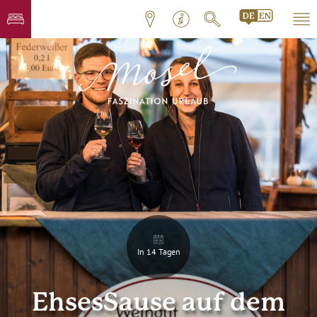
In 14 Tagen
EhsesSause auf dem